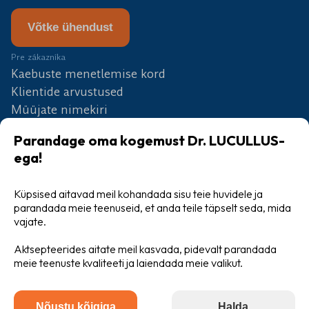
Võtke ühendust
Pre zákazníka
Kaebuste menetlemise kord
Klientide arvustused
Müüjate nimekiri
Partnerid
Parandage oma kogemust Dr. LUCULLUS-
Konkurss
ega!
Blog
Hulgimüük
Küpsised aitavad meil kohandada sisu teie huvidele ja
parandada meie teenuseid, et anda teile täpselt seda, mida
vajate.
Aktsepteerides aitate meil kasvada, pidevalt parandada
meie teenuste kvaliteeti ja laiendada meie valikut.
Üldised tingimused
Privaatsuspoliitika
Nõustu kõigiga
Halda