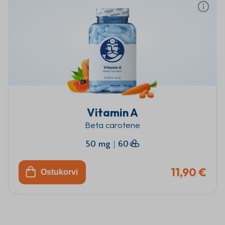
Vitamin A
Beta carotene
50 mg
|
60
11,90 €
Ostukorvi